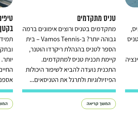
טניס מתקדמים
טיפים
בקטן 
ס,
מתקדמים בטניס ורוצים אימונים ברמה
ניס
גבוהה יותר? ב-Vamos Tennis – בית
תמיד 
הספר לטניס בהנהלת ריקרדו הוטנר,
ובתקופ
נציה
קיימת תכנית טניס למתקדמים.
יותר.
התכנית נועדה להביא לשיפור היכולות
החיים
הפיזיולוגיות ולתרגל את הטניסאים...
אספנו
המשך קריאה
המשך